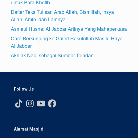
untuk Para Khotib
Daftar Teks Tulisan Arab Allah, Bismillah, Insya
Allah, Amin, dan Lainnya
Asmaul Husna: Al Jabbar Artinya Yang Mahaperkasa
Cara Berkunjung ke Galeri Rasulullah Masjid Raya
Al Jabbar
Akhlak Nabi sebagai Sumber Teladan
Follow Us
TikTok
Instagram
YouTube
Facebook
Alamat Masjid