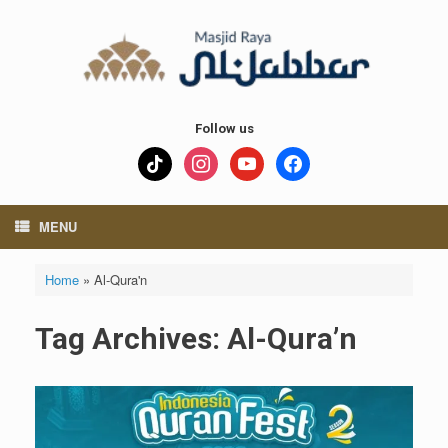
Skip
to
content
Follow us
tiktok
instagram
youtube
facebook
MENU
Home
»
Al-Qura'n
Tag Archives:
Al-Qura’n