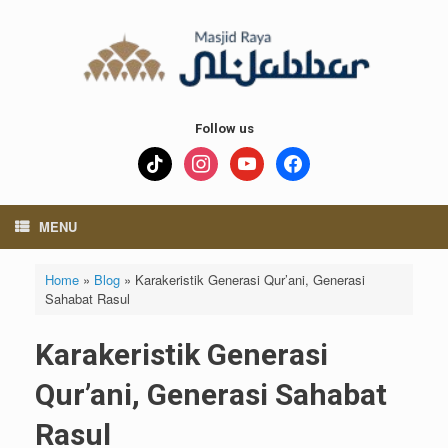
Skip
to
content
Follow us
tiktok
instagram
youtube
facebook
MENU
Home
»
Blog
»
Karakeristik Generasi Qur’ani, Generasi
Sahabat Rasul
Karakeristik Generasi
Qur’ani, Generasi Sahabat
Rasul