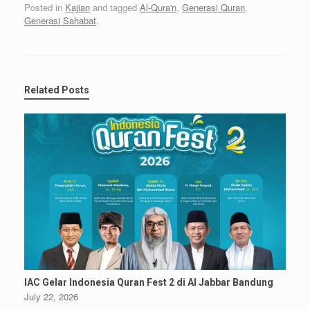
Posted in
Kajian
and tagged
Al-Qura'n
,
Generasi Quran
,
Generasi Sahabat
.
Related Posts
IAC Gelar Indonesia Quran Fest 2 di Al Jabbar Bandung
July 22, 2026