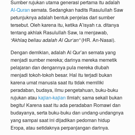
Sumber rujukan utama generasi pertama itu adalah
Al-Quran
semata. Sedangkan hadits Rasulullah Saw
petunjuknya adalah bentuk penjelas dari sumber
tersebut. Oleh karena itu, ketika A’isyah r.a. ditanya
tentang akhlak Rasulullah Saw, ia menjawab,
“Akhlaq beliau adalah Al Qur’an”
(HR. An-Nasai).
Dengan demikian, adalah Al Qur’an semata yang
menjadi sumber mereka; darinya mereka memetik
pelajaran dan dengannya pula mereka diubah
menjadi tokoh-tokoh besar. Hal itu terjadi bukan
karena umat manusia saat itu tidak memiliki
peradaban, budaya, ilmu pengetahuan, buku-buku
rujukan atau
kajian
-
kajian
ilmiah; sama sekali bukan
begitu! Karena saat itu ada peradaban Romawi dan
budayanya, serta buku-buku dan undang-undangnya
yang sampai saat ini dijadikan pedoman hidup
Eropa, atau setidaknya perpanjangan darinya.