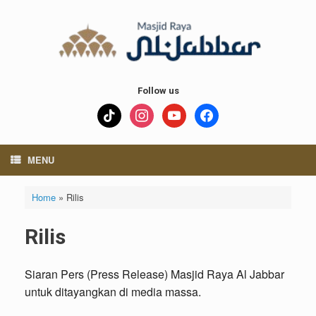
Skip
to
content
Follow us
tiktok
instagram
youtube
facebook
MENU
Home
»
Rilis
Rilis
Siaran Pers (Press Release) Masjid Raya Al Jabbar
untuk ditayangkan di media massa.