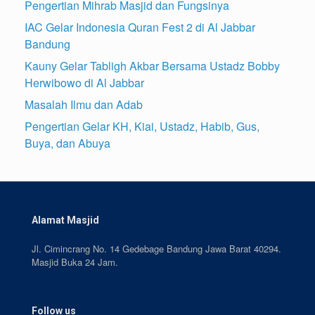
Pengertian Mihrab Masjid dan Fungsinya
IAC Gelar Indonesia Quran Fest 2 di Al Jabbar
Bandung
Kauny Gelar Tabligh Akbar Bersama Ustadz Bobby
Herwibowo di Al Jabbar
Masalah Ilmu dan Adab
Pengertian Gelar KH, Kiai, Ustadz, Habib, Gus,
Buya, dan Abuya
Alamat Masjid
Jl. Cimincrang No. 14 Gedebage Bandung Jawa Barat 40294.
Masjid Buka 24 Jam.
Follow us