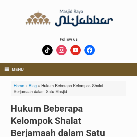
Skip
to
content
Follow us
tiktok
instagram
youtube
facebook
MENU
Home
»
Blog
»
Hukum Beberapa Kelompok Shalat
Berjamaah dalam Satu Masjid
Hukum Beberapa
Kelompok Shalat
Berjamaah dalam Satu