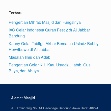
Terbaru
Pengertian Mihrab Masjid dan Fungsinya
IAC Gelar Indonesia Quran Fest 2 di Al Jabbar
Bandung
Kauny Gelar Tabligh Akbar Bersama Ustadz Bobby
Herwibowo di Al Jabbar
Masalah Ilmu dan Adab
Pengertian Gelar KH, Kiai, Ustadz, Habib, Gus,
Buya, dan Abuya
Alamat Masjid
Jl. Cimincrang No. 14 Gedebage Bandung Jawa Barat 40294.