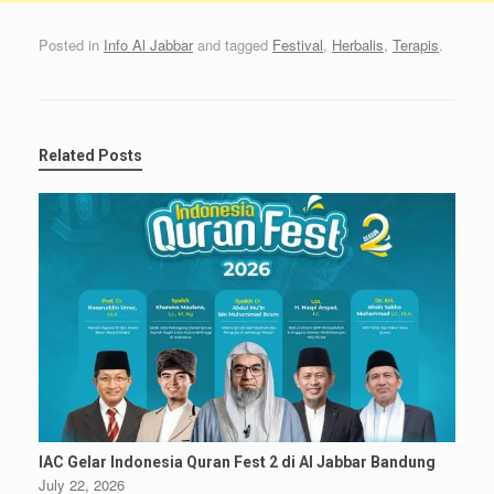
Posted in
Info Al Jabbar
and tagged
Festival
,
Herbalis
,
Terapis
.
Related Posts
IAC Gelar Indonesia Quran Fest 2 di Al Jabbar Bandung
July 22, 2026