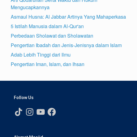
Mengucapkannya
Asmaul Husna: Al Jabbar Artinya Yang Mahaperkasa
5 Istilah Manusia dalam Al-Qur'an
Perbedaan Sholawat dan Sholawatan
Pengertian Ibadah dan Jenis-Jenisnya dalam Islam
Adab Lebih Tinggi dari Ilmu
Pengertian Iman, Islam, dan Ihsan
Follow Us
TikTok
Instagram
YouTube
Facebook