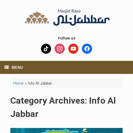
Skip
to
content
Follow us
tiktok
instagram
youtube
facebook
MENU
Home
»
Info Al Jabbar
Category Archives:
Info Al
Jabbar