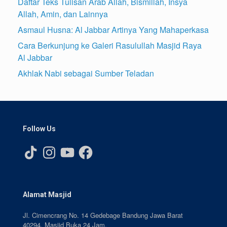
Daftar Teks Tulisan Arab Allah, Bismillah, Insya
Allah, Amin, dan Lainnya
Asmaul Husna: Al Jabbar Artinya Yang Mahaperkasa
Cara Berkunjung ke Galeri Rasulullah Masjid Raya
Al Jabbar
Akhlak Nabi sebagai Sumber Teladan
Follow Us
TikTok
Instagram
YouTube
Facebook
Alamat Masjid
Jl. Cimencrang No. 14 Gedebage Bandung Jawa Barat
40294. Masjid Buka 24 Jam.