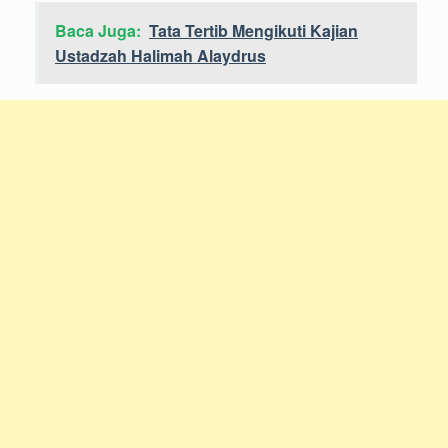
Baca Juga:
Tata Tertib Mengikuti Kajian
Ustadzah Halimah Alaydrus