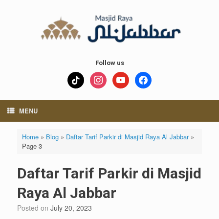
Skip
to
content
Follow us
tiktok
instagram
youtube
facebook
MENU
Home
»
Blog
»
Daftar Tarif Parkir di Masjid Raya Al Jabbar
»
Page 3
Daftar Tarif Parkir di Masjid
Raya Al Jabbar
Posted on
July 20, 2023