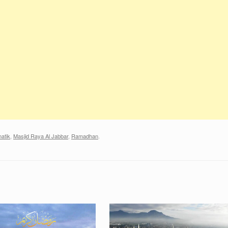
atik
,
Masjid Raya Al Jabbar
,
Ramadhan
.