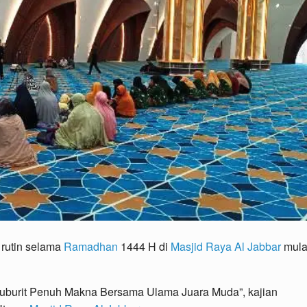
rutin selama
Ramadhan
1444 H di
Masjid Raya Al Jabbar
mula
uburit Penuh Makna Bersama Ulama Juara Muda”, kajian