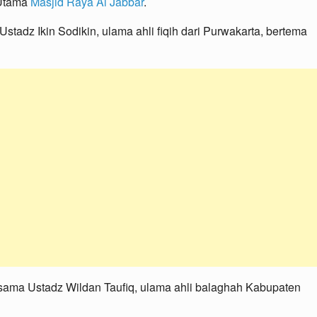
 Utama
Masjid Raya Al Jabbar
.
tadz Ikin Sodikin, ulama ahli fiqih dari Purwakarta, bertema
rsama Ustadz Wildan Taufiq, ulama ahli balaghah Kabupaten