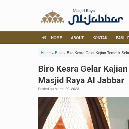
Skip
to
content
HOME
ABOUT
KONTAK
FASILI
Home
»
Blog
»
Biro Kesra Gelar Kajian Tematik Se
Biro Kesra Gelar Kaji
Masjid Raya Al Jabbar
Posted on
March 29, 2023