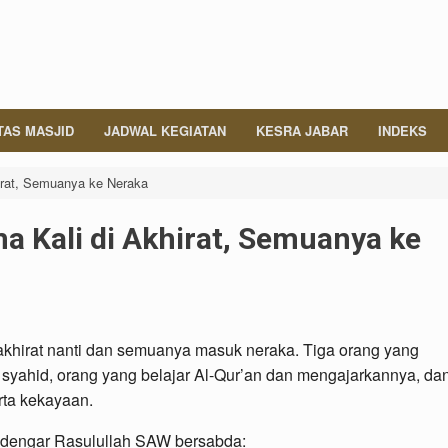
TAS MASJID
JADWAL KEGIATAN
KESRA JABAR
INDEKS
irat, Semuanya ke Neraka
a Kali di Akhirat, Semuanya ke
i akhirat nanti dan semuanya masuk neraka. Tiga orang yang
i syahid, orang yang belajar Al-Qur’an dan mengajarkannya, da
rta kekayaan.
ndengar Rasulullah SAW bersabda: