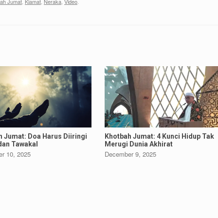
bah Jumat
,
Kiamat
,
Neraka
,
Video
.
Khotbah Jumat: 4 Kunci Hidup Tak
 Jumat: Doa Harus Diiringi
Merugi Dunia Akhirat
dan Tawakal
December 9, 2025
r 10, 2025