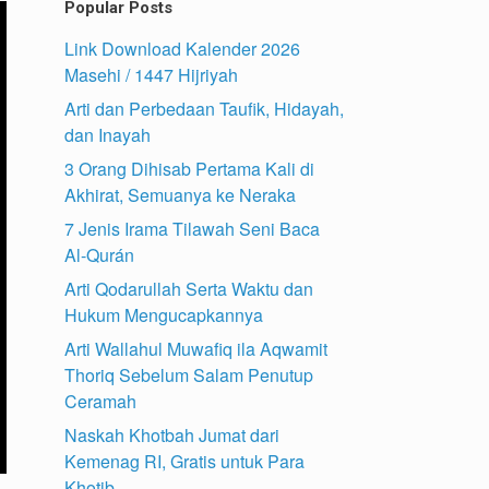
Popular Posts
Link Download Kalender 2026
Masehi / 1447 Hijriyah
Arti dan Perbedaan Taufik, Hidayah,
dan Inayah
3 Orang Dihisab Pertama Kali di
Akhirat, Semuanya ke Neraka
7 Jenis Irama Tilawah Seni Baca
Al-Qurán
Arti Qodarullah Serta Waktu dan
Hukum Mengucapkannya
Arti Wallahul Muwafiq ila Aqwamit
Thoriq Sebelum Salam Penutup
Ceramah
Naskah Khotbah Jumat dari
Kemenag RI, Gratis untuk Para
Khotib