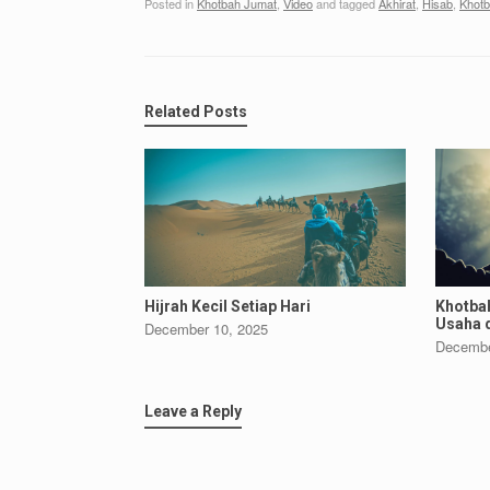
Posted in
Khotbah Jumat
,
Video
and tagged
Akhirat
,
Hisab
,
Khot
Related Posts
Hijrah Kecil Setiap Hari
Khotbah
Usaha 
December 10, 2025
Decembe
Leave a Reply