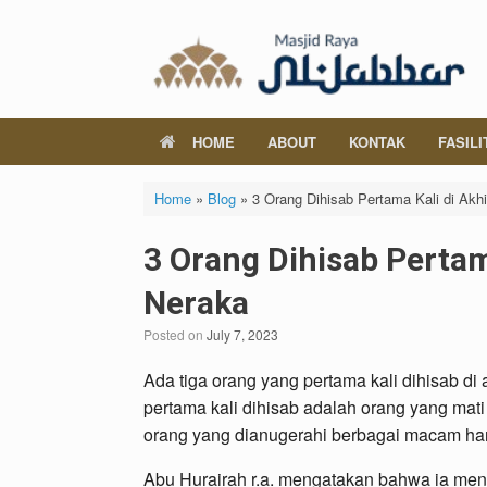
Skip
to
content
HOME
ABOUT
KONTAK
FASILI
Home
»
Blog
»
3 Orang Dihisab Pertama Kali di Akh
3 Orang Dihisab Pertam
Neraka
Posted on
July 7, 2023
Ada tiga orang yang pertama kali dihisab d
pertama kali dihisab adalah orang yang mat
orang yang dianugerahi berbagai macam ha
Abu Hurairah r.a. mengatakan bahwa ia me