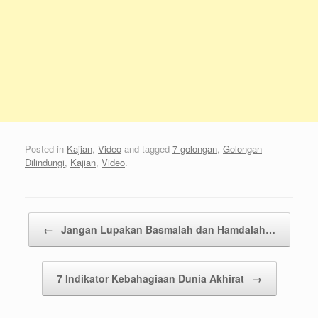
Posted in
Kajian
,
Video
and tagged
7 golongan
,
Golongan
Dilindungi
,
Kajian
,
Video
.
Post navigation
←
Jangan Lupakan Basmalah dan Hamdalah…
7 Indikator Kebahagiaan Dunia Akhirat
→