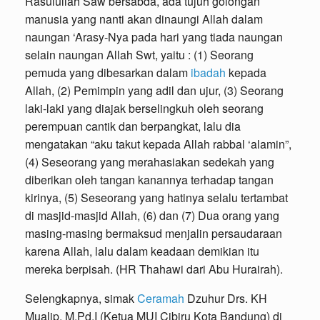
Rasulullah Saw bersabda, ada tujuh golongan
manusia yang nanti akan dinaungi Allah dalam
naungan ‘Arasy-Nya pada hari yang tiada naungan
selain naungan Allah Swt, yaitu : (1) Seorang
pemuda yang dibesarkan dalam
ibadah
kepada
Allah, (2) Pemimpin yang adil dan ujur, (3) Seorang
laki-laki yang diajak berselingkuh oleh seorang
perempuan cantik dan berpangkat, lalu dia
mengatakan “aku takut kepada Allah rabbal ‘alamin”,
(4) Seseorang yang merahasiakan sedekah yang
diberikan oleh tangan kanannya terhadap tangan
kirinya, (5) Seseorang yang hatinya selalu tertambat
di masjid-masjid Allah, (6) dan (7) Dua orang yang
masing-masing bermaksud menjalin persaudaraan
karena Allah, lalu dalam keadaan demikian itu
mereka berpisah. (HR Thahawi dari Abu Hurairah).
Selengkapnya, simak
Ceramah
Dzuhur Drs. KH
Mualip, M.Pd.I (Ketua MUI Cibiru Kota Bandung) di