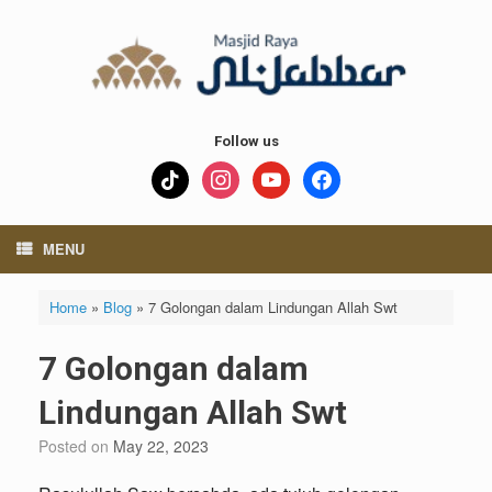
Skip
to
content
Follow us
tiktok
instagram
youtube
facebook
MENU
Home
»
Blog
»
7 Golongan dalam Lindungan Allah Swt
7 Golongan dalam
Lindungan Allah Swt
Posted on
May 22, 2023