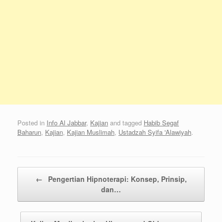
Posted in
Info Al Jabbar
,
Kajian
and tagged
Habib Segaf
Baharun
,
Kajian
,
Kajian Muslimah
,
Ustadzah Syifa 'Alawiyah
.
Post navigation
←
Pengertian Hipnoterapi: Konsep, Prinsip,
dan…