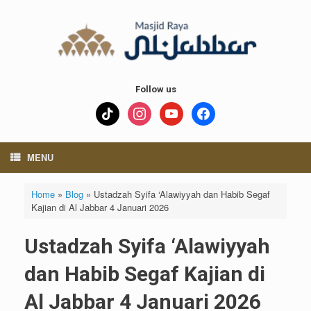
Skip
to
content
Follow us
tiktok
instagram
youtube
facebook
MENU
Home
»
Blog
»
Ustadzah Syifa ‘Alawiyyah dan Habib Segaf
Kajian di Al Jabbar 4 Januari 2026
Ustadzah Syifa ‘Alawiyyah
dan Habib Segaf Kajian di
Al Jabbar 4 Januari 2026