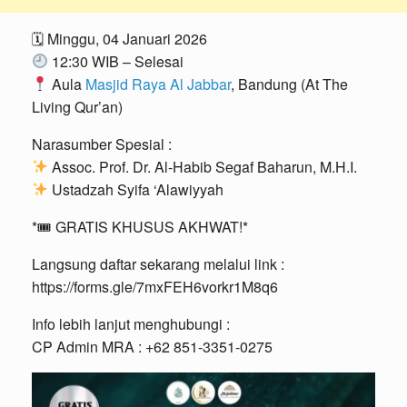
🗓 Minggu, 04 Januari 2026
12:30 WIB – Selesai
Aula
Masjid Raya Al Jabbar
, Bandung (At The
Living Qur’an)
Narasumber Spesial :
Assoc. Prof. Dr. Al-Habib Segaf Baharun, M.H.I.
Ustadzah Syifa ‘Alawiyyah
*🎟 GRATIS KHUSUS AKHWAT!*
Langsung daftar sekarang melalui link :
https://forms.gle/7mxFEH6vorkr1M8q6
Info lebih lanjut menghubungi :
CP Admin MRA : +62 851-3351-0275