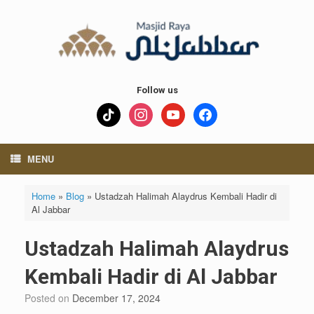
Skip
to
content
Follow us
tiktok
instagram
youtube
facebook
MENU
Home
»
Blog
»
Ustadzah Halimah Alaydrus Kembali Hadir di
Al Jabbar
Ustadzah Halimah Alaydrus
Kembali Hadir di Al Jabbar
Posted on
December 17, 2024