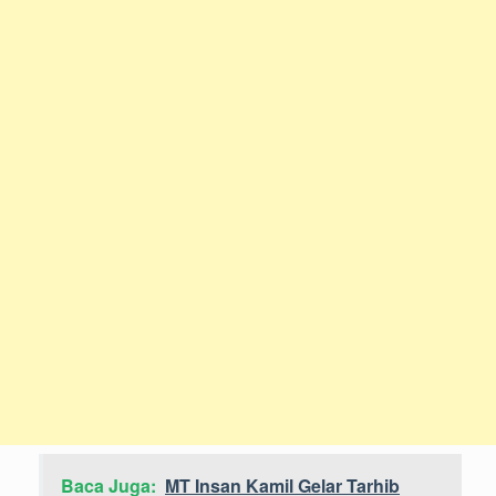
Baca Juga:
MT Insan Kamil Gelar Tarhib