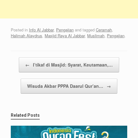
Posted in
Info Al Jabbar
,
Pengajian
and tagged
Ceramah
,
Halimah Alaydrus
,
Masjid Raya Al Jabbar
,
Muslimah
,
Pengajian
.
Post navigation
←
I’tikaf di Masjid: Syarat, Keutamaan,…
Wisuda Akbar PPPA Daarul Qur’an…
→
Related Posts