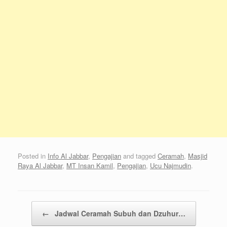
Posted in
Info Al Jabbar
,
Pengajian
and tagged
Ceramah
,
Masjid
Raya Al Jabbar
,
MT Insan Kamil
,
Pengajian
,
Ucu Najmudin
.
Post navigation
←
Jadwal Ceramah Subuh dan Dzuhur…