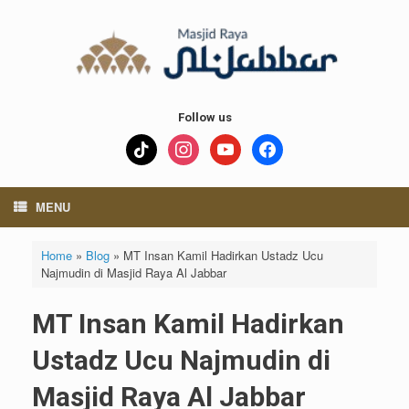
Skip
to
content
Follow us
tiktok
instagram
youtube
facebook
MENU
Home
»
Blog
»
MT Insan Kamil Hadirkan Ustadz Ucu
Najmudin di Masjid Raya Al Jabbar
MT Insan Kamil Hadirkan
Ustadz Ucu Najmudin di
Masjid Raya Al Jabbar