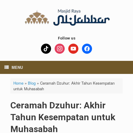
Skip
to
content
Follow us
tiktok
instagram
youtube
facebook
MENU
Home
»
Blog
»
Ceramah Dzuhur: Akhir Tahun Kesempatan
untuk Muhasabah
Ceramah Dzuhur: Akhir
Tahun Kesempatan untuk
Muhasabah