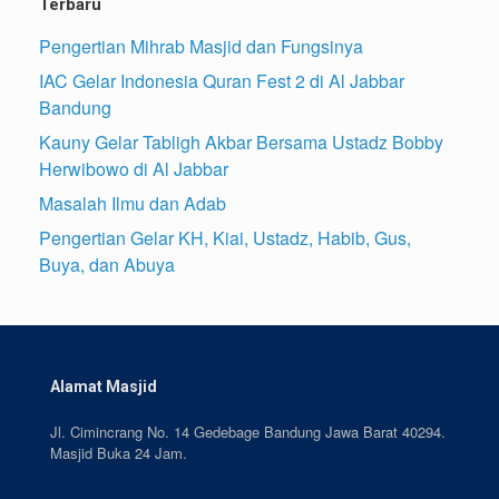
Terbaru
Pengertian Mihrab Masjid dan Fungsinya
IAC Gelar Indonesia Quran Fest 2 di Al Jabbar
Bandung
Kauny Gelar Tabligh Akbar Bersama Ustadz Bobby
Herwibowo di Al Jabbar
Masalah Ilmu dan Adab
Pengertian Gelar KH, Kiai, Ustadz, Habib, Gus,
Buya, dan Abuya
Alamat Masjid
Jl. Cimincrang No. 14 Gedebage Bandung Jawa Barat 40294.
Masjid Buka 24 Jam.