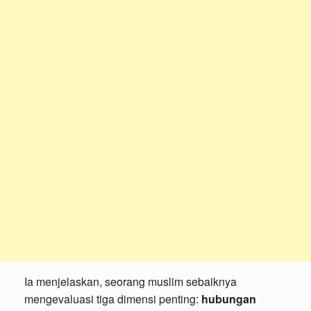
Ia menjelaskan, seorang muslim sebaiknya
mengevaluasi tiga dimensi penting:
hubungan