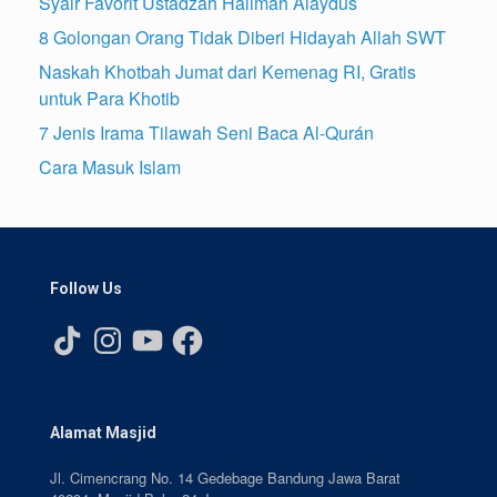
Syair Favorit Ustadzah Halimah Alaydus
8 Golongan Orang Tidak Diberi Hidayah Allah SWT
Naskah Khotbah Jumat dari Kemenag RI, Gratis
untuk Para Khotib
7 Jenis Irama Tilawah Seni Baca Al-Qurán
Cara Masuk Islam
Follow Us
TikTok
Instagram
YouTube
Facebook
Alamat Masjid
Jl. Cimencrang No. 14 Gedebage Bandung Jawa Barat