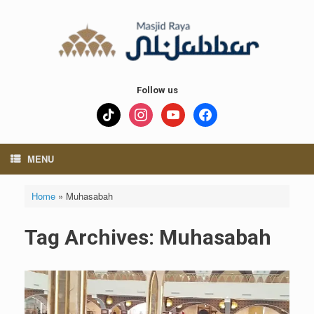
Skip
to
content
Follow us
tiktok
instagram
youtube
facebook
MENU
Home
»
Muhasabah
Tag Archives:
Muhasabah