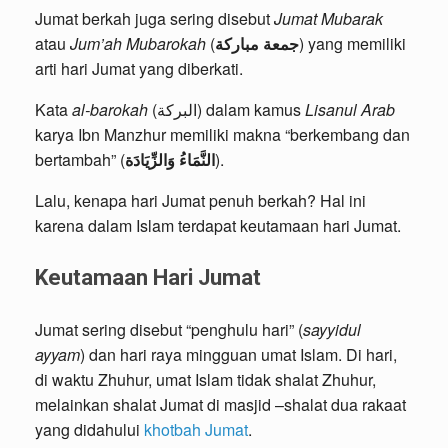
Jumat berkah juga sering disebut
Jumat Mubarak
atau
Jum’ah Mubarokah
(
جمعة مباركة
) yang memiliki
arti hari Jumat yang diberkati.
Kata
al-barokah
(البركة) dalam kamus
Lisanul Arab
karya Ibn Manzhur memiliki makna “berkembang dan
bertambah” (
النَّمَاءُ وَالزِّيَادَة
).
Lalu, kenapa hari Jumat penuh berkah? Hal ini
karena dalam Islam terdapat keutamaan hari Jumat.
Keutamaan Hari Jumat
Jumat sering disebut “penghulu hari” (
sayyidul
ayyam
) dan hari raya mingguan umat Islam. Di hari,
di waktu Zhuhur, umat Islam tidak shalat Zhuhur,
melainkan shalat Jumat di masjid –shalat dua rakaat
yang didahului
khotbah Jumat
.