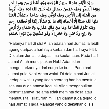
سَيِّدُ الْأَيَّامِ عِنْدَ اللهِ يَوْمُ الْجُمُعَةِ وَهُوَ أَعْظَمُ مِنْ يَوْمِ النَّحَرِ
وَيَوْمُ الْفِطْرِ وَفِيْهِ خَمْسُ خِصَالٍ فِيْهِ خَلَقَ اللهُ آدَمَ وَفِيْهِ أُهْبِطَ
مِنَ الْجَنَّةِ إِلَى الْأَرْضِ وَفِيْهِ تُوُفِّيَ وَفِيْهِ سَاعَةٌ لَا يَسْأَلُ الْعَبْدُ
فِيْهَا اللهَ شَيْئًا إِلَّا أَعْطَاهُ إِيَّاهُ مَا لَمْ يَسْأَلْ إِثْمًا أَوْ قَطِيْعَةَ رَحِمٍ
وَفِيْهِ تَقُوْمُ السَّاعَةُ وَمَا مِنْ مَلَكٍ مُقّرَّبٍ وَلَا سَمَاءٍ وَلَا أَرْضٍ
وَلَا رِيْحٍ وَلَا جَبَلٍ وَلَا حَجَرٍ إِلَّا وَهُوَ مُشْفِقٌ مِنْ يَوْمِ الْجُمُعَةِ
“Rajanya hari di sisi Allah adalah hari Jumat. Ia lebih
agung daripada hari raya kurban dan hari raya Fitri.
Di dalam Jumat terdapat lima keutamaan. Pada hari
Jumat Allah menciptakan Nabi Adam dan
mengeluarkannya dari surga ke bumi. Pada hari
Jumat pula Nabi Adam wafat. Di dalam hari Jumat
terdapat waktu yang tiada seorang hamba meminta
sesuatu di dalamnya kecuali Allah mengabulkan
permintaannya, selama tidak meminta dosa atau
memutus tali silaturrahim. Hari kiamat juga terjadi di
hari Jumat. Tiada Malaikat yang didekatkan di sisi