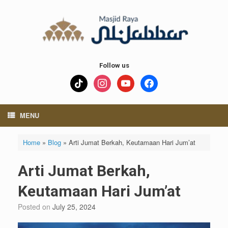
Skip
to
content
Follow us
tiktok
instagram
youtube
facebook
MENU
Home
»
Blog
»
Arti Jumat Berkah, Keutamaan Hari Jum’at
Arti Jumat Berkah,
Keutamaan Hari Jum’at
Posted on
July 25, 2024