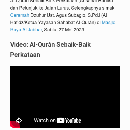
Al-Qurán Sebaik-Baik Perkataan (Ahsanal Hadits)
dan Petunjuk ke Jalan Lurus. Selengkapnya simak
Ceramah
Dzuhur Ust. Agus Subagio, S.Pd.I (Al
Hafidz/Ketua Yayasan Sahabat Al-Qurán) di
Masjid
Raya Al Jabbar
, Sabtu, 27 Mei 2023.
Video: Al-Qurán Sebaik-Baik
Perkataan