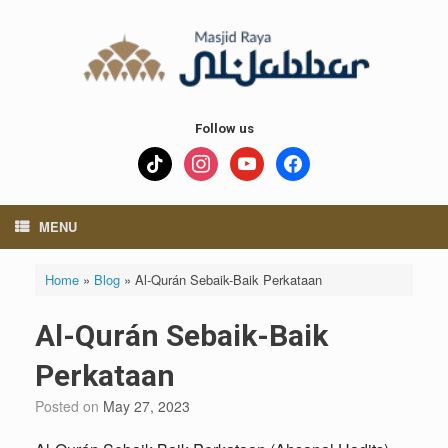
Skip
to
content
Follow us
tiktok
instagram
youtube
facebook
MENU
Home
»
Blog
»
Al-Qurán Sebaik-Baik Perkataan
Al-Qurán Sebaik-Baik
Perkataan
Posted on
May 27, 2023