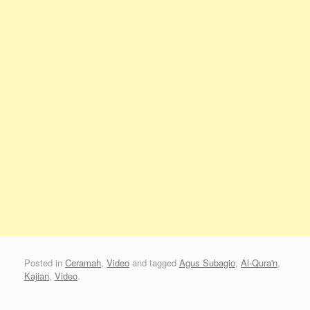
Posted in
Ceramah
,
Video
and tagged
Agus Subagio
,
Al-Qura'n
,
Kajian
,
Video
.