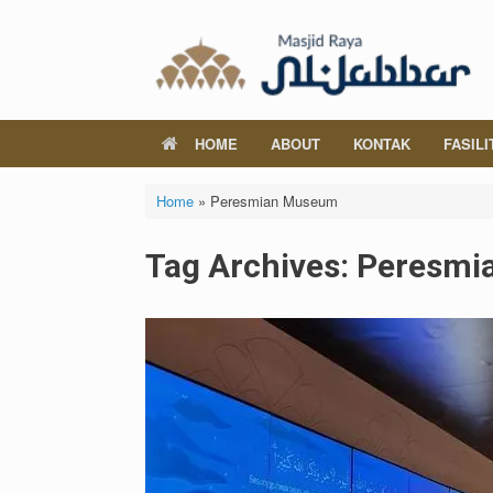
Skip
to
content
HOME
ABOUT
KONTAK
FASILI
Home
»
Peresmian Museum
Tag Archives:
Peresmi