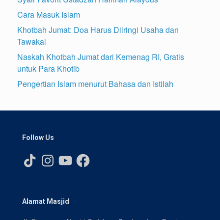
Cara Masuk Islam
Khotbah Jumat: Doa Harus Diiringi Usaha dan
Tawakal
Naskah Khotbah Jumat dari Kemenag RI, Gratis
untuk Para Khotib
Pengertian Islam menurut Bahasa dan Istilah
Follow Us
TikTok
Instagram
YouTube
Facebook
Alamat Masjid