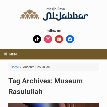
Skip
to
content
Follow us
tiktok
instagram
youtube
facebook
MENU
Home
»
Museum Rasulullah
Tag Archives:
Museum
Rasulullah