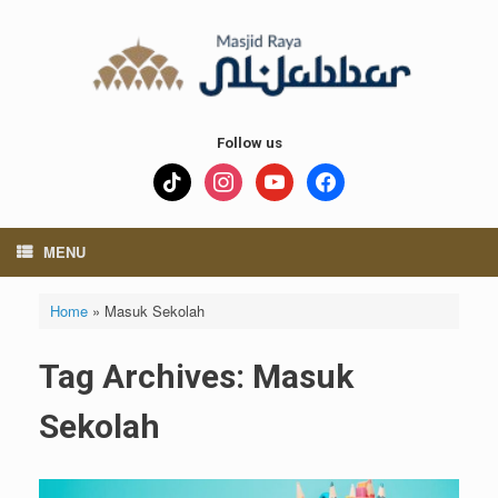
Skip
to
content
Follow us
tiktok
instagram
youtube
facebook
MENU
Home
»
Masuk Sekolah
Tag Archives:
Masuk
Sekolah