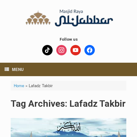
Skip
to
content
Follow us
tiktok
instagram
youtube
facebook
MENU
Home
»
Lafadz Takbir
Tag Archives:
Lafadz Takbir