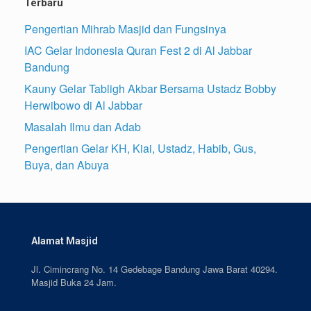
Terbaru
Pengertian Mihrab Masjid dan Fungsinya
IAC Gelar Indonesia Quran Fest 2 di Al Jabbar
Bandung
Kauny Gelar Tabligh Akbar Bersama Ustadz Bobby
Herwibowo di Al Jabbar
Masalah Ilmu dan Adab
Pengertian Gelar KH, Kiai, Ustadz, Habib, Gus,
Buya, dan Abuya
Alamat Masjid
Jl. Cimincrang No. 14 Gedebage Bandung Jawa Barat 40294.
Masjid Buka 24 Jam.