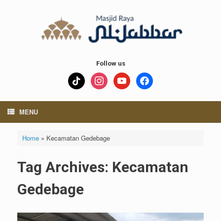
Skip
to
content
Follow us
tiktok
instagram
youtube
facebook
MENU
Home
»
Kecamatan Gedebage
Tag Archives:
Kecamatan
Gedebage