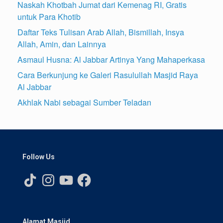
Naskah Khotbah Jumat dari Kemenag RI, Gratis
untuk Para Khotib
Daftar Teks Tulisan Arab Allah, Bismillah, Insya
Allah, Amin, dan Lainnya
Asmaul Husna: Al Jabbar Artinya Yang Mahaperkasa
Cara Berkunjung ke Galeri Rasulullah Masjid Raya
Al Jabbar
Akhlak Nabi sebagai Sumber Teladan
Follow Us
TikTok
Instagram
YouTube
Facebook
Alamat Masjid