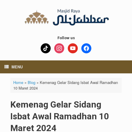
Skip
to
content
Follow us
tiktok
instagram
youtube
facebook
MENU
Home
»
Blog
»
Kemenag Gelar Sidang Isbat Awal Ramadhan
10 Maret 2024
Kemenag Gelar Sidang
Isbat Awal Ramadhan 10
Maret 2024