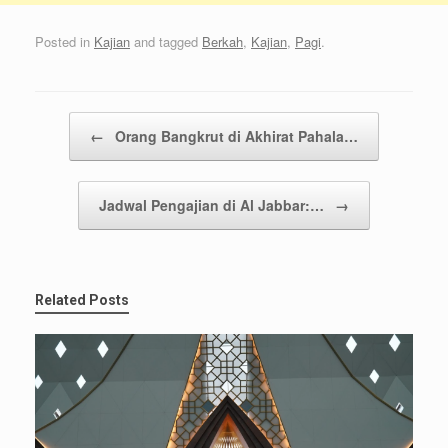
Posted in
Kajian
and tagged
Berkah
,
Kajian
,
Pagi
.
Post navigation
←
Orang Bangkrut di Akhirat Pahala…
Jadwal Pengajian di Al Jabbar:…
→
Related Posts