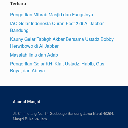
Terbaru
Pengertian Mihrab Masjid dan Fungsinya
IAC Gelar Indonesia Quran Fest 2 di Al Jabbar
Bandung
Kauny Gelar Tabligh Akbar Bersama Ustadz Bobby
Herwibowo di Al Jabbar
Masalah Ilmu dan Adab
Pengertian Gelar KH, Kiai, Ustadz, Habib, Gus,
Buya, dan Abuya
Alamat Masjid
Jl. Cimincrang No. 14 Gedebage Bandung Jawa Barat 40294.
Masjid Buka 24 Jam.