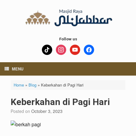
Skip
to
content
Follow us
tiktok
instagram
youtube
facebook
MENU
Home
»
Blog
»
Keberkahan di Pagi Hari
Keberkahan di Pagi Hari
Posted on
October 3, 2023