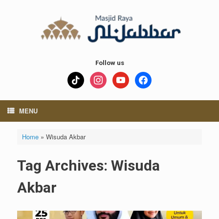
Skip
to
content
Follow us
tiktok
instagram
youtube
facebook
MENU
Home
»
Wisuda Akbar
Tag Archives:
Wisuda
Akbar