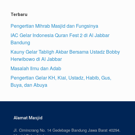
Terbaru
Pengertian Mihrab Masjid dan Fungsinya
IAC Gelar Indonesia Quran Fest 2 di Al Jabbar
Bandung
Kauny Gelar Tabligh Akbar Bersama Ustadz Bobby
Herwibowo di Al Jabbar
Masalah Ilmu dan Adab
Pengertian Gelar KH, Kiai, Ustadz, Habib, Gus,
Buya, dan Abuya
Alamat Masjid
Jl. Cimincrang No. 14 Gedebage Bandung Jawa Barat 40294.