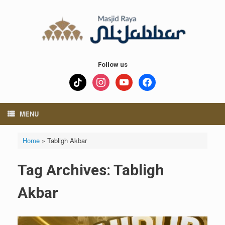
Skip
to
content
Follow us
tiktok
instagram
youtube
facebook
MENU
Home
»
Tabligh Akbar
Tag Archives:
Tabligh
Akbar