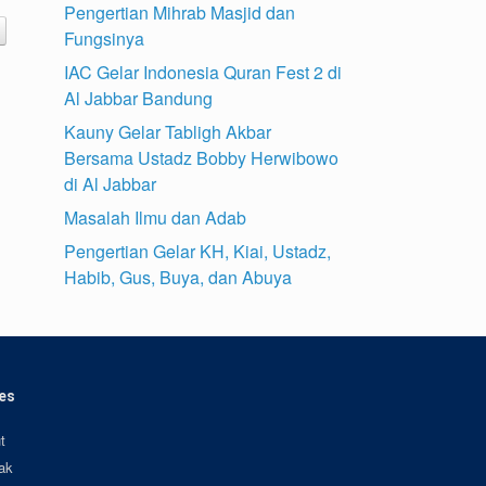
Pengertian Mihrab Masjid dan
Fungsinya
IAC Gelar Indonesia Quran Fest 2 di
Al Jabbar Bandung
Kauny Gelar Tabligh Akbar
Bersama Ustadz Bobby Herwibowo
di Al Jabbar
Masalah Ilmu dan Adab
Pengertian Gelar KH, Kiai, Ustadz,
Habib, Gus, Buya, dan Abuya
es
t
ak