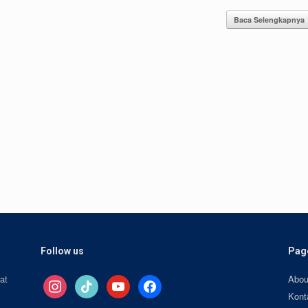
Baca Selengkapnya
Follow us
Pag
at
Abou
instagram
tiktok
youtube
facebook
Kont