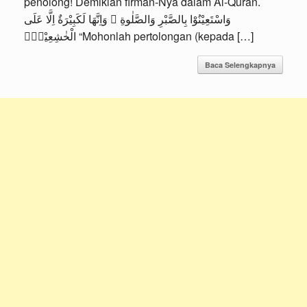
penolong! Demikian firman-Nya dalam Al-Qurán.
وَاسْتَعِيْنُوْا بِالصَّبْرِ وَالصَّلٰوةِ ۗ وَاِنَّهَا لَكَبِيْرَةٌ اِلَّا عَلَى
الْخٰشِعِيْنَۙ “Mohonlah pertolongan (kepada […]
Baca Selengkapnya