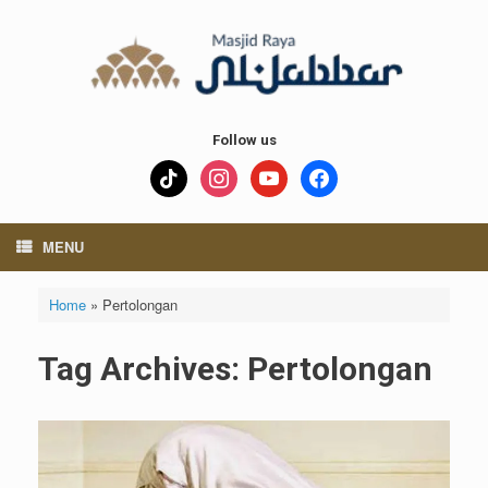
Skip
to
content
Follow us
tiktok
instagram
youtube
facebook
MENU
Home
»
Pertolongan
Tag Archives:
Pertolongan