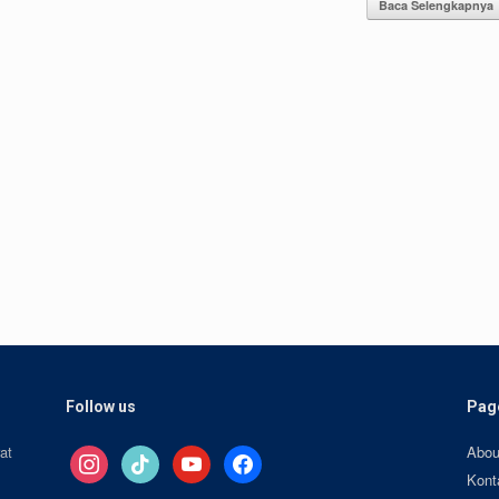
Baca Selengkapnya
Follow us
Pag
at
Abou
instagram
tiktok
youtube
facebook
Kont