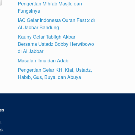
Pengertian Mihrab Masjid dan
Fungsinya
IAC Gelar Indonesia Quran Fest 2 di
Al Jabbar Bandung
Kauny Gelar Tabligh Akbar
Bersama Ustadz Bobby Herwibowo
di Al Jabbar
Masalah Ilmu dan Adab
Pengertian Gelar KH, Kiai, Ustadz,
Habib, Gus, Buya, dan Abuya
es
t
ak