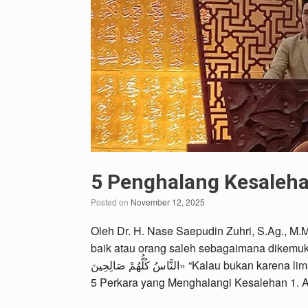
5 Penghalang Kesaleh
Posted on
November 12, 2025
Oleh Dr. H. Nase Saepudin Zuhri, S.Ag., M.
baik atau orang saleh sebagaimana dikemukakan Ali bin Abi Thalib َصَارَ
النَّاسُ كُلُّهُمْ صَالِحِينَ» “Kalau bukan karena lima perkara, niscaya semua manusia menjadi orang-orang saleh.”
5 Perkara yang Menghalangi Kesalehan 1. A