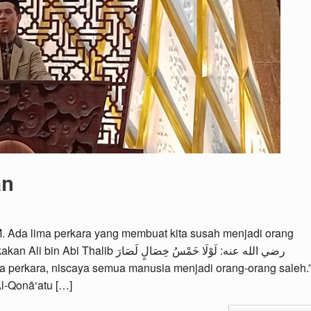
an
M. Ada lima perkara yang membuat kita susah menjadi orang
رضي الله عنه: لَوْلَا خَمْسُ خِصَالٍ ل
l-Qonā‘atu […]