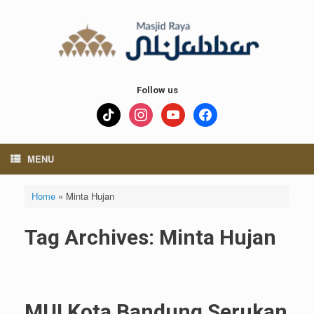
Skip
to
content
Follow us
tiktok
instagram
youtube
facebook
MENU
Home
»
Minta Hujan
Tag Archives:
Minta Hujan
MUI Kota Bandung Serukan