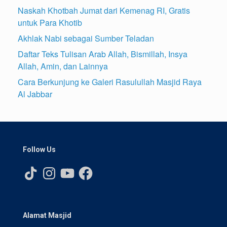
Naskah Khotbah Jumat dari Kemenag RI, Gratis
untuk Para Khotib
Akhlak Nabi sebagai Sumber Teladan
Daftar Teks Tulisan Arab Allah, Bismillah, Insya
Allah, Amin, dan Lainnya
Cara Berkunjung ke Galeri Rasulullah Masjid Raya
Al Jabbar
Follow Us
TikTok
Instagram
YouTube
Facebook
Alamat Masjid