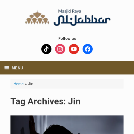
Skip
to
content
Follow us
tiktok
instagram
youtube
facebook
MENU
Home
»
Jin
Tag Archives:
Jin