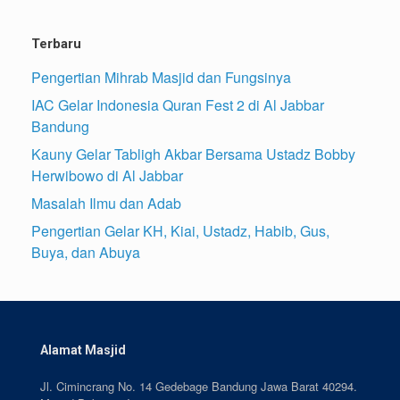
Terbaru
Pengertian Mihrab Masjid dan Fungsinya
IAC Gelar Indonesia Quran Fest 2 di Al Jabbar
Bandung
Kauny Gelar Tabligh Akbar Bersama Ustadz Bobby
Herwibowo di Al Jabbar
Masalah Ilmu dan Adab
Pengertian Gelar KH, Kiai, Ustadz, Habib, Gus,
Buya, dan Abuya
Alamat Masjid
Jl. Cimincrang No. 14 Gedebage Bandung Jawa Barat 40294.