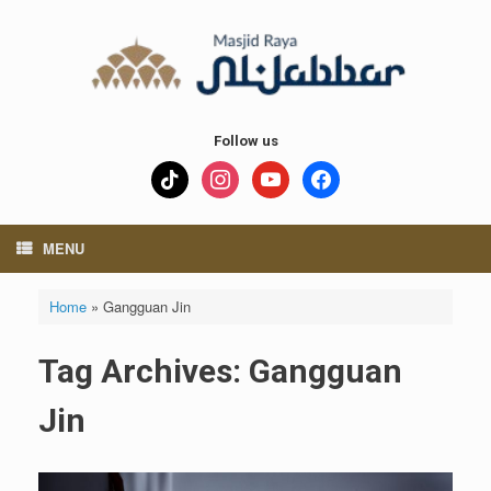
Skip
to
content
Follow us
tiktok
instagram
youtube
facebook
MENU
Home
»
Gangguan Jin
Tag Archives:
Gangguan
Jin