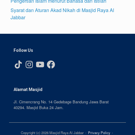
Pengertian Islam menurut Bahasa dan Istilah
Syarat dan Aturan Akad Nikah di Masjid Raya Al
Jabbar
Follow Us
TikTok
Instagram
YouTube
Facebook
Alamat Masjid
Jl. Cimencrang No. 14 Gedebage Bandung Jawa Barat
40294. Masjid Buka 24 Jam.
Copyright (c) 2026 Masjid Raya Al Jabbar
Privacy Policy