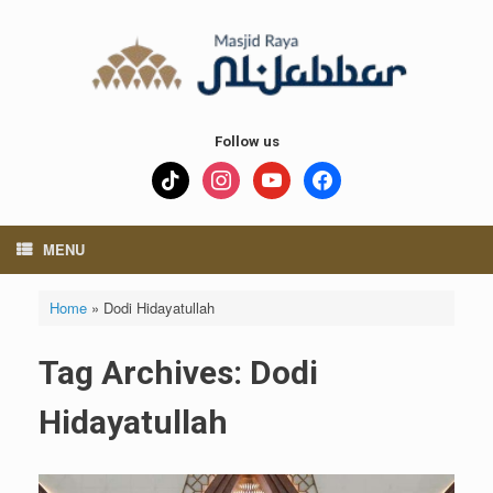
Skip
to
content
Follow us
tiktok
instagram
youtube
facebook
MENU
Home
»
Dodi Hidayatullah
Tag Archives:
Dodi
Hidayatullah