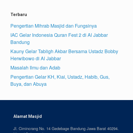
Terbaru
Pengertian Mihrab Masjid dan Fungsinya
IAC Gelar Indonesia Quran Fest 2 di Al Jabbar
Bandung
Kauny Gelar Tabligh Akbar Bersama Ustadz Bobby
Herwibowo di Al Jabbar
Masalah Ilmu dan Adab
Pengertian Gelar KH, Kiai, Ustadz, Habib, Gus,
Buya, dan Abuya
Alamat Masjid
Jl. Cimincrang No. 14 Gedebage Bandung Jawa Barat 40294.