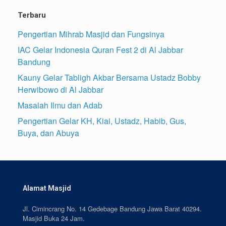
Terbaru
Pengertian Mihrab Masjid dan Fungsinya
IAC Gelar Indonesia Quran Fest 2 di Al Jabbar
Bandung
Kauny Gelar Tabligh Akbar Bersama Ustadz Bobby
Herwibowo di Al Jabbar
Masalah Ilmu dan Adab
Pengertian Gelar KH, Kiai, Ustadz, Habib, Gus,
Buya, dan Abuya
Alamat Masjid
Jl. Cimincrang No. 14 Gedebage Bandung Jawa Barat 40294.
Masjid Buka 24 Jam.