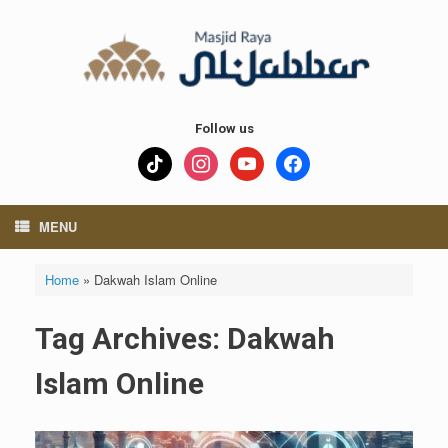
Skip
to
content
Follow us
tiktok
instagram
youtube
facebook
MENU
Home
»
Dakwah Islam Online
Tag Archives:
Dakwah
Islam Online