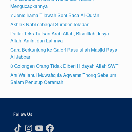
Mengucapkannya
7 Jenis Irama Tilawah Seni Baca Al-Qurán
Akhlak Nabi sebagai Sumber Teladan
Daftar Teks Tulisan Arab Allah, Bismillah, Insya
Allah, Amin, dan Lainnya
Cara Berkunjung ke Galeri Rasulullah Masjid Raya
Al Jabbar
8 Golongan Orang Tidak Diberi Hidayah Allah SWT
Arti Wallahul Muwafiq ila Aqwamit Thoriq Sebelum
Salam Penutup Ceramah
Follow Us
TikTok
Instagram
YouTube
Facebook