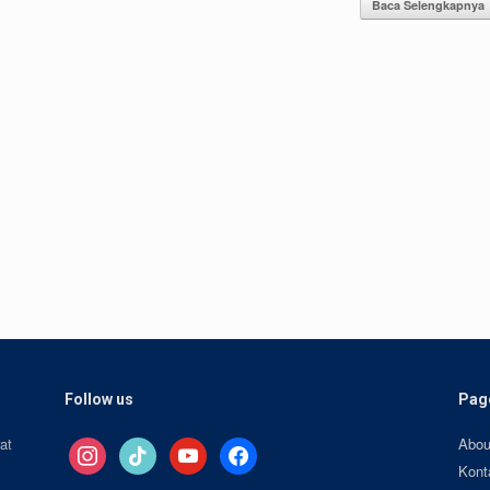
Baca Selengkapnya
Follow us
Pag
at
Abou
instagram
tiktok
youtube
facebook
Kont