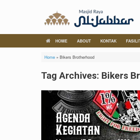
Skip
to
content
HOME
ABOUT
KONTAK
FASILI
Home
»
Bikers Brotherhood
Tag Archives:
Bikers B