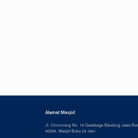
Alamat Masjid
Jl. Cimincrang No. 14 Gedebage Bandung Jawa Bar
40294. Masjid Buka 24 Jam.