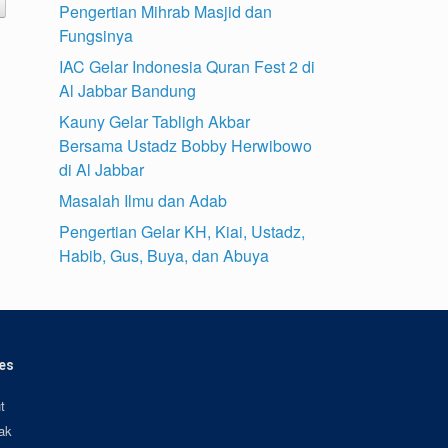
Pengertian Mihrab Masjid dan
Fungsinya
IAC Gelar Indonesia Quran Fest 2 di
Al Jabbar Bandung
Kauny Gelar Tabligh Akbar
Bersama Ustadz Bobby Herwibowo
di Al Jabbar
Masalah Ilmu dan Adab
Pengertian Gelar KH, Kiai, Ustadz,
Habib, Gus, Buya, dan Abuya
es
t
ak