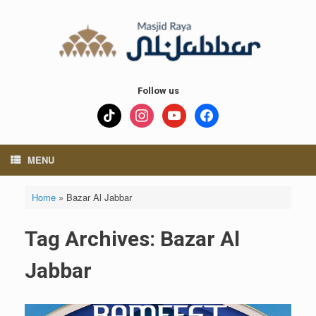
Skip
to
content
Follow us
tiktok
instagram
youtube
facebook
MENU
Home
»
Bazar Al Jabbar
Tag Archives:
Bazar Al
Jabbar