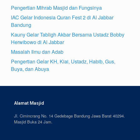
Pengertian Mihrab Masjid dan Fungsinya
IAC Gelar Indonesia Quran Fest 2 di Al Jabbar
Bandung
Kauny Gelar Tabligh Akbar Bersama Ustadz Bobby
Herwibowo di Al Jabbar
Masalah Ilmu dan Adab
Pengertian Gelar KH, Kiai, Ustadz, Habib, Gus,
Buya, dan Abuya
Alamat Masjid
Jl. Cimincrang No. 14 Gedebage Bandung Jawa Barat 40294.
Masjid Buka 24 Jam.