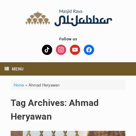
Skip
to
content
Follow us
tiktok
instagram
youtube
facebook
MENU
Home
»
Ahmad Heryawan
Tag Archives:
Ahmad
Heryawan