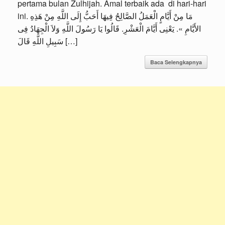
pertama bulan Zulhijah. Amal terbaik ada di hari-hari
ini. مَا مِنْ أَيَّامٍ الْعَمَلُ الصَّالِحُ فِيهَا أَحَبُّ إِلَى اللَّهِ مِنْ هَذِهِ
الأَيَّامِ ». يَعْنِى أَيَّامَ الْعَشْرِ. قَالُوا يَا رَسُولَ اللَّهِ وَلاَ الْجِهَادُ فِى
سَبِيلِ اللَّهِ قَالَ […]
Baca Selengkapnya