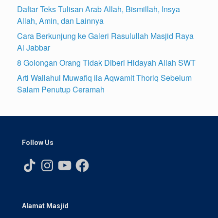
Daftar Teks Tulisan Arab Allah, Bismillah, Insya
Allah, Amin, dan Lainnya
Cara Berkunjung ke Galeri Rasulullah Masjid Raya
Al Jabbar
8 Golongan Orang Tidak Diberi Hidayah Allah SWT
Arti Wallahul Muwafiq ila Aqwamit Thoriq Sebelum
Salam Penutup Ceramah
Follow Us
TikTok
Instagram
YouTube
Facebook
Alamat Masjid