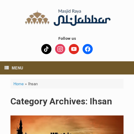
Skip
to
content
Follow us
tiktok
instagram
youtube
facebook
MENU
Home
»
Ihsan
Category Archives:
Ihsan