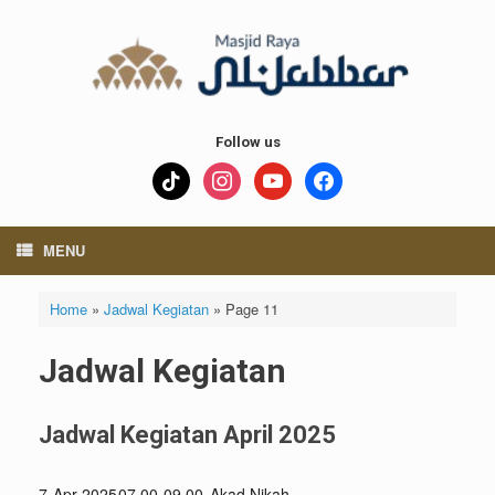
Skip
to
content
Follow us
tiktok
instagram
youtube
facebook
MENU
Home
»
Jadwal Kegiatan
»
Page 11
Jadwal Kegiatan
Jadwal Kegiatan April 2025
7-Apr-2025
07.00-09.00
Akad Nikah